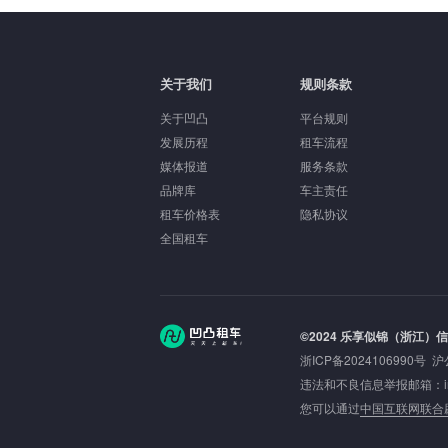
关于我们
规则条款
关于凹凸
平台规则
发展历程
租车流程
媒体报道
服务条款
品牌库
车主责任
租车价格表
隐私协议
全国租车
©2024 乐享似锦（浙江）
浙ICP备2024106990号
沪
违法和不良信息举报邮箱：inbou
您可以通过
中国互联网联合