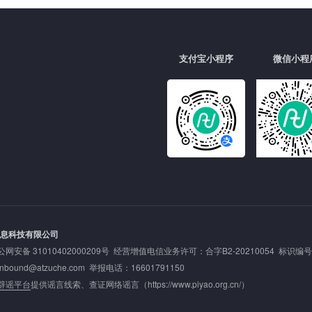
支付宝小程序
微信小程
信息科技有限公司
公网安备 31010402000209号
经营增值电信业务许可：合字B2-20210054 标识编号: 20
nd@atzuche.com 举报电话：16601791150
辟谣平台
提供谣言线索、查证网络谣言（
https://www.piyao.org.cn/
）